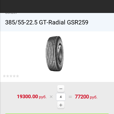
Главная
/
Грузовые шины
/
GT-Radial
/
22.5
/ 385/55-22.5 GT-Radial
GSR259
385/55-22.5 GT-Radial GSR259
−
19300.00
77200
руб.
руб.
+