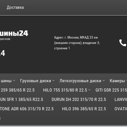
Доставка
Адрес: г. Москва; МКАД 23 км
(внешняя сторона); владение 3;
строение 1
24
е шины
Грузовые диски
Легкогрузовые диски
Камеры
 259 385/65 R 22.5
HILO 755 315/80 R 22.5
GITI GSR 225 315
LUN SFR 1 385/65 R22.5
DURUN DH 202 315/70 R 22.5
LANVI
TONE ADR 606 315/70 R 22.5
HILO 396 385/65 R 22.5
OVATIO
5