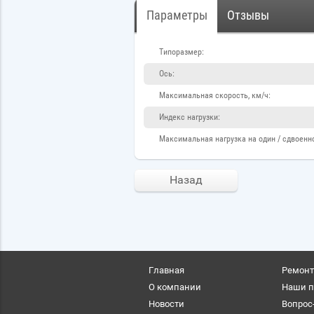
Параметры
Отзывы
Типоразмер:
Ось:
Максимальная скорость, км/ч:
Индекс нагрузки:
Максимальная нагрузка на один / сдвоенно
Назад
Главная
Ремонт
О компании
Наши п
Новости
Вопрос