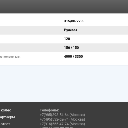
315/80-22.5
Рулевая
120
156 / 150
е колесо, кгс:
4000 / 3350
 колес
Телефоны:
+7(985)393-54-64 (Москва)
артнеры
+7(495)532-62-74 (Москва)
-ответ
+7(916)565-47-74 (Москва)