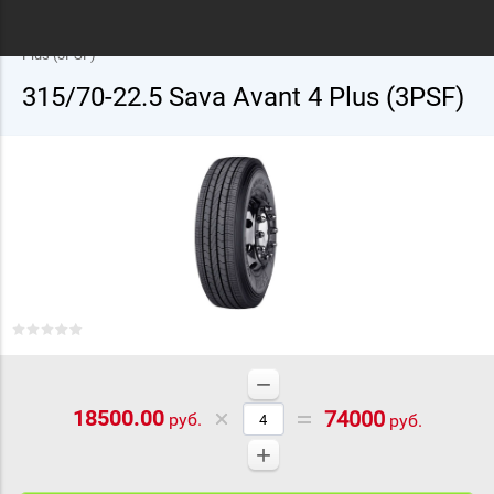
Главная
/
Грузовые шины
/
Sava
/
22.5
/ 315/70-22.5 Sava Аvant 4
Plus (3PSF)
315/70-22.5 Sava Аvant 4 Plus (3PSF)
−
18500.00
74000
руб.
руб.
+