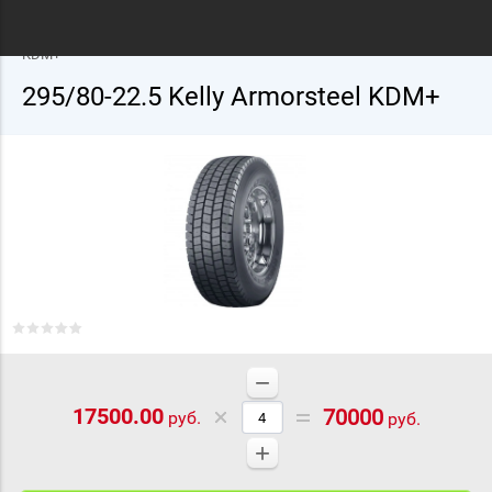
Главная
/
Грузовые шины
/
Kelly
/
22.5
/ 295/80-22.5 Kelly Armorsteel
KDM+
295/80-22.5 Kelly Armorsteel KDM+
−
17500.00
70000
руб.
руб.
+